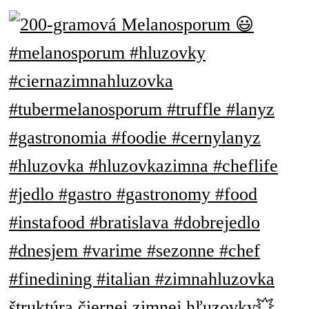
štruktúra čiernej zimnej hľuzovky💥