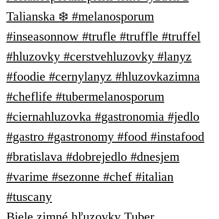
Biele zimné hľuzovky Tuber